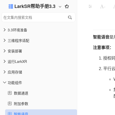
LarkSR帮助手册3.3
-
3.3环境准备
智能语音
是
三维程序适配
注意事项：
安装部署
授权
运行LarkXR
平行云
应用存储
功能组件
数据通道
附加参数
智能语音