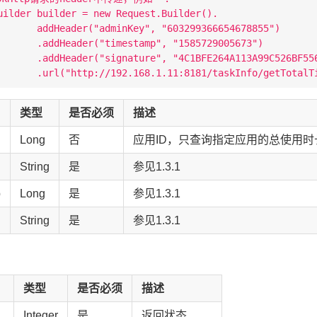
uilder builder = new Request.Builder().

       addHeader("adminKey", "603299366654678855")

       .addHeader("timestamp", "1585729005673")

       .addHeader("signature", "4C1BFE264A113A99C526BF556
类型
是否必须
描述
Long
否
应用ID，只查询指定应用的总使用时
String
是
参见1.3.1
p
Long
是
参见1.3.1
String
是
参见1.3.1
类型
是否必须
描述
Integer
是
返回状态