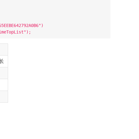
5EEBE642792A0B6")

长