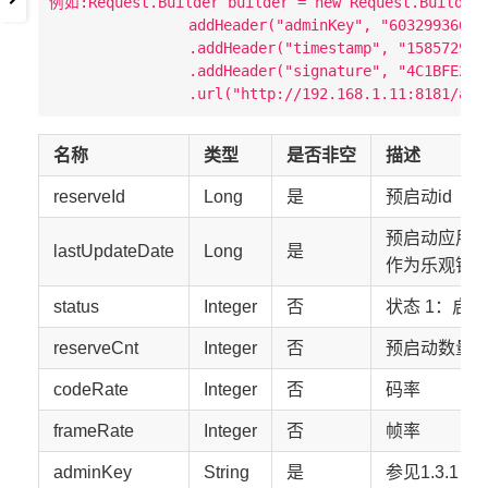
例如:Request.Builder builder = new Request.Builder(
                addHeader("adminKey", "603299366654
                .addHeader("timestamp", "1585729005
                .addHeader("signature", "4C1BFE264
名称
类型
是否非空
描述
reserveId
Long
是
预启动id
预启动应用
lastUpdateDate
Long
是
作为乐观锁
status
Integer
否
状态 1：启用
reserveCnt
Integer
否
预启动数量
codeRate
Integer
否
码率
frameRate
Integer
否
帧率
adminKey
String
是
参见1.3.1