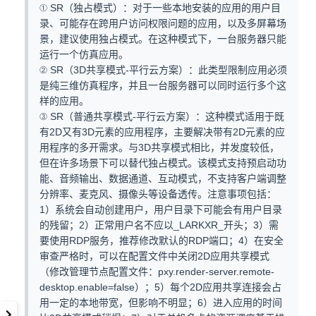
① SR（独占模式）：对于一些本地安装的应用的用户目
录、可能存在跨用户访问权限问题的应用，以及多屏幕场
景，建议使用独占模式。在这种模式下，一台服务器只能
运行一个仿真应用。
② SR（3D共享模式-平行云方案）：此类型限制应用必须
是纯三维仿真程序，并且一台服务器可以同时运行多个这
样的应用。
③ SR（普通共享模式-平行云方案）：这种模式适用于既
有2D又有3D元素的应用程序，主要解决带有2D元素的应
用程序的多开需求。与3D共享模式相比，并发度较低，
但在许多场景下可以替代独占模式。该模式支持预启动功
能、音频输出、数据通道、互动模式，不支持客户端调整
分辨率、麦克风、摄像头等设备透传。注意事项包括：
1）系统会自动创建用户，用户目录下可能会有用户目录
的残留；2）正常用户名不应以_LARKXR_开头；3）需
要使用RDP服务，推荐修改默认的RDP端口；4）在安全
审查严格时，可以在配置文件中关闭2D应用共享模式
（修改管理节点配置文件：pxy.render-server.remote-
desktop.enable=false）；5）每个2D应用共享连接会占
用一定的本地带宽，但影响不明显；6）进入应用的时间