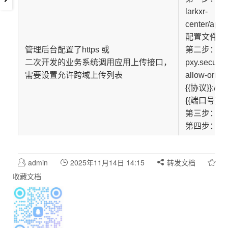
larkxr-
center/appli
配置文件
管理后台配置了https 或
第二步：增
二次开发的业务系统调用应用上传接口，
pxy.security
需要设置允许跨域上传列表
allow-origi
{{协议}}:/
{{端口号}}
第三步：保
第四步：重启
admin
2025年11月14日 14:15
转发文档
收藏文档