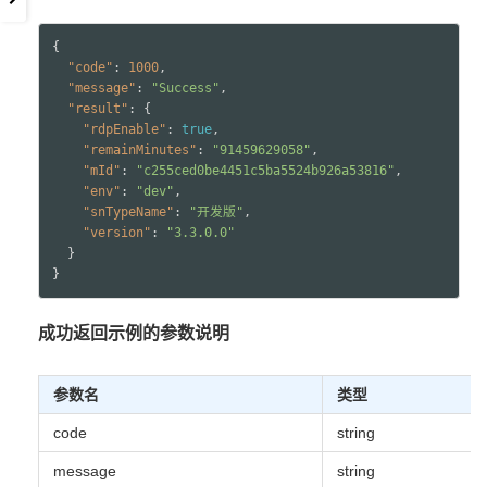
{

"code"
: 
1000
,

"message"
: 
"Success"
,

"result"
: {

"rdpEnable"
: 
true
,

"remainMinutes"
: 
"91459629058"
,

"mId"
: 
"c255ced0be4451c5ba5524b926a53816"
,

"env"
: 
"dev"
,

"snTypeName"
: 
"开发版"
,

"version"
: 
"3.3.0.0"
  }

成功返回示例的参数说明
参数名
类型
code
string
message
string